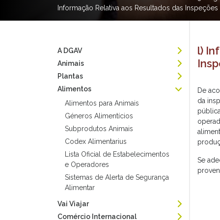
Informação Relativa aos Resultados das Inspeções
l) I
A DGAV
Ins
Animais
Plantas
Alimentos
De aco
da ins
Alimentos para Animais
públic
Géneros Alimentícios
operad
Subprodutos Animais
alimen
Codex Alimentarius
produç
Lista Oficial de Estabelecimentos
Se ade
e Operadores
proven
Sistemas de Alerta de Segurança
Alimentar
Vai Viajar
Comércio Internacional