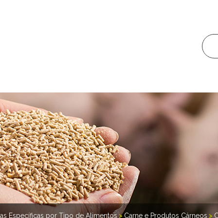
ras Específicas por Tipo de Alimentos
>
Carne e Produtos Cárneos
>
C