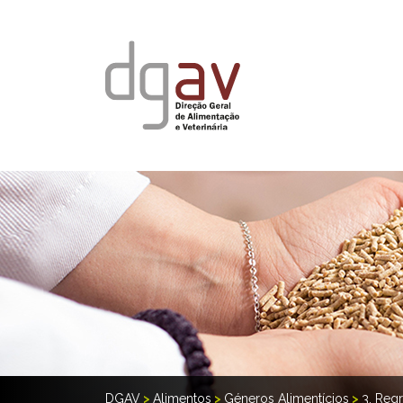
DGAV
>
Alimentos
>
Géneros Alimentícios
>
3. Reg