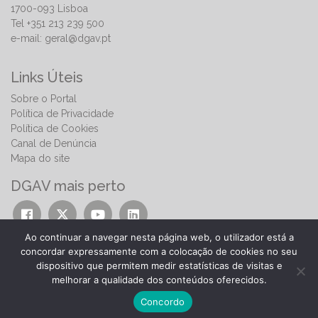
1700-093 Lisboa
Tel +351 213 239 500
e-mail:
geral@dgav.pt
Links Úteis
Sobre o Portal
Política de Privacidade
Política de Cookies
Canal de Denúncia
Mapa do site
DGAV mais perto
Ao continuar a navegar nesta página web, o utilizador está a
concordar expressamente com a colocação de cookies no seu
dispositivo que permitem medir estatísticas de visitas e
melhorar a qualidade dos conteúdos oferecidos.
© 2026 | Direção-Geral de Alimentação e Veterinária
Concordo