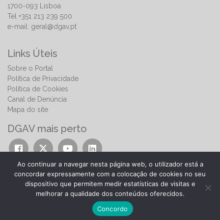
1700-093 Lisboa
Tel +351 213 239 500
e-mail:
geral@dgav.pt
Links Úteis
Sobre o Portal
Política de Privacidade
Política de Cookies
Canal de Denúncia
Mapa do site
DGAV mais perto
Ao continuar a navegar nesta página web, o utilizador está a
concordar expressamente com a colocação de cookies no seu
dispositivo que permitem medir estatísticas de visitas e
melhorar a qualidade dos conteúdos oferecidos.
© 2026 | Direção-Geral de Alimentação e Veterinária
Concordo