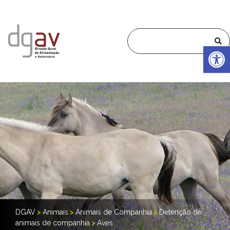
Op
DGAV
>
Animais
>
Animais de Companhia
>
Detenção de
animais de companhia
>
Aves