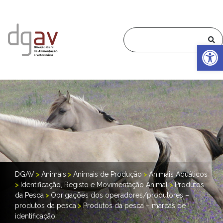
Op
DGAV
>
Animais
>
Animais de Produção
>
Animais Aquáticos
>
Identificação, Registo e Movimentação Animal
>
Produtos
da Pesca
>
Obrigações dos operadores/produtores –
produtos da pesca
>
Produtos da pesca – marcas de
identificação