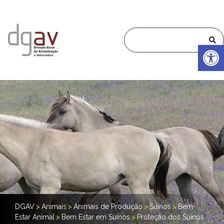
Op
DGAV
>
Animais
>
Animais de Produção
>
Suínos
>
Bem-
Estar Animal
>
Bem Estar em Suínos
>
Proteção dos Suínos