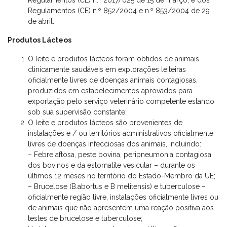
Regulamentos (CE) n.º 2017/625 de 15 de março, e dos
Regulamentos (CE) n.º 852/2004 e n.º 853/2004 de 29
de abril.
Produtos Lácteos
O leite e produtos lácteos foram obtidos de animais
clinicamente saudáveis em explorações leiteiras
oficialmente livres de doenças animais contagiosas,
produzidos em estabelecimentos aprovados para
exportação pelo serviço veterinário competente estando
sob sua supervisão constante;
O leite e produtos lácteos são provenientes de
instalações e / ou territórios administrativos oficialmente
livres de doenças infecciosas dos animais, incluindo:
– Febre aftosa, peste bovina, peripneumonia contagiosa
dos bovinos e da estomatite vesicular – durante os
últimos 12 meses no território do Estado-Membro da UE;
– Brucelose (B.abortus e B melitensis) e tuberculose –
oficialmente região livre, instalações oficialmente livres ou
de animais que não apresentem uma reação positiva aos
testes de brucelose e tuberculose;