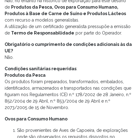
Não, no entanto há histórico de exportação para este destino
de
Produtos da Pesca, Ovos para Consumo Humano,
Produtos à Base de Carne de Suíno e Produtos Lácteos
com recurso a modelos generalistas.
A utilização de um certificado generalista pressupõe a emissão
de
Termo de Responsabilidade
por parte do Operador.
Obrigatório o cumprimento de condições adicionais às da
UE?
Não.
Condições sanitárias requeridas
:
Produtos da Pesca
Os produtos foram preparados, transformados, embalados,
identificados, armazenados e transportados nas condições que
figuram nos Regulamentos (CE) n.º 178/2002 de 28 Janeiro, n.º
852/2004 de 29 Abril, n.º 853/2004 de 29 Abril e n.º
2073/2005 de 15 de Novembro.
Ovos para Consumo Humano
São provenientes de Aves de Capoeira, de explorações
onde são observados os requisitos dispostos no