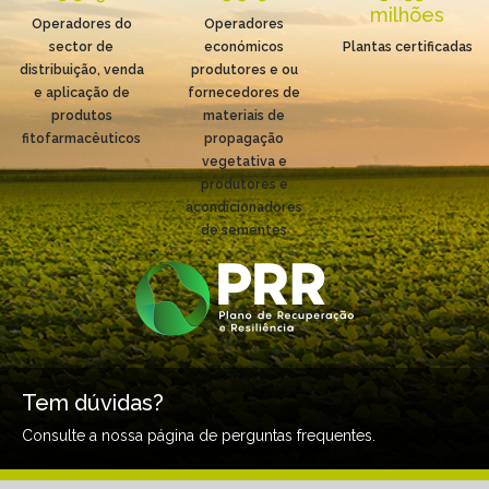
milhões
Operadores do
Operadores
sector de
económicos
Plantas certificadas
distribuição, venda
produtores e ou
e aplicação de
fornecedores de
produtos
materiais de
fitofarmacêuticos
propagação
vegetativa e
produtores e
acondicionadores
de sementes
Tem dúvidas?
Consulte a nossa página de perguntas frequentes.