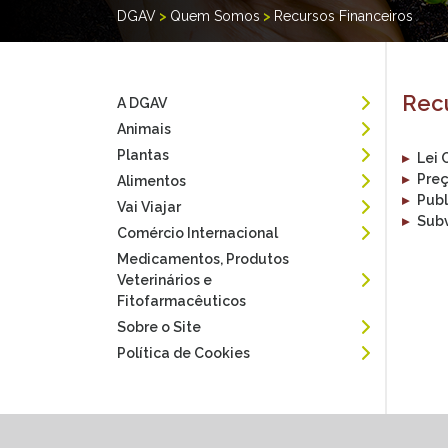
DGAV
>
Quem Somos
>
Recursos Financeiros
Recu
A DGAV
Animais
Plantas
▸
Lei
▸
Preç
Alimentos
▸
Publ
Vai Viajar
▸
Sub
Comércio Internacional
Medicamentos, Produtos
Veterinários e
Fitofarmacêuticos
Sobre o Site
Política de Cookies