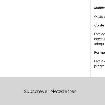
Mobile
O
site
Conte
Para a
necess
adequad
Forma
Para a 
progra
Subscrever Newsletter