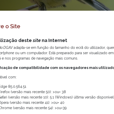
e o Site
alização deste
site
na Internet
 da DGAV
adapta-se em função do tamanho do ecrã do utilizador, que
artphone
ou um computador. Está preparado para ser visualizado em
ã e nos programas de navegação mais comuns.
ficação de compatibilidade com os navegadores mais utilizad
ivel com:
Edge 85.0.564.51
Firefox (versão mais recente 50): >ou= 38
Safari (versão mais recente 10): 5.1 (Windows) última versão disponível
Opera (versão mais recente 41): >ou= 40
Chrome (versão mais recente 54): >ou=39