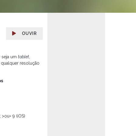
OUVIR
r seja um
tablet
,
 qualquer resolução
os
; >ou= 9 (iOS)