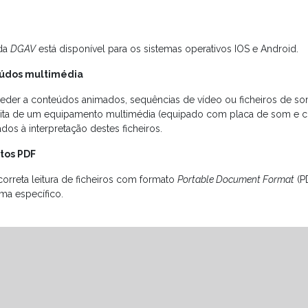
da
DGAV
está disponível para os sistemas operativos IOS e Android.
údos multimédia
ceder a conteúdos animados, sequências de vídeo ou ficheiros de som
ita de um equipamento multimédia (equipado com placa de som e c
os à interpretação destes ficheiros.
tos PDF
correta leitura de ficheiros com formato
Portable Document Format
(P
ma específico.