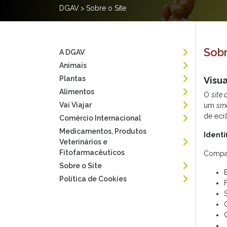
DGAV
>
Sobre o Site
Sobr
A DGAV
Animais
Plantas
Visu
Alimentos
O
site
Vai Viajar
um
sm
de ecr
Comércio Internacional
Medicamentos, Produtos
Identi
Veterinários e
Fitofarmacêuticos
Compat
Sobre o Site
Política de Cookies