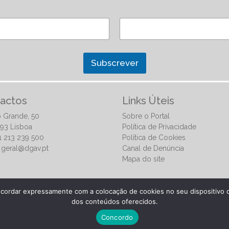
Subscrever
actos
Links Úteis
 Grande, 50
Sobre o Portal
93 Lisboa
Política de Privacidade
51 213 239 500
Política de Cookies
:
geral@dgav.pt
Canal de Denúncia
Mapa do site
ncordar expressamente com a colocação de cookies no seu dispositivo q
dos conteúdos oferecidos.
ia
Concordo