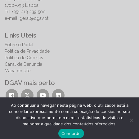
1700-093 Lisboa
Tel +351 213 239 500
e-mail:
geral@dgav.pt
Links Úteis
Sobre o Portal
Política de Privacidade
Política de Cookies
Canal de Denúncia
Mapa do site
DGAV mais perto
Ao continuar a navegar nesta página web, o utilizador está a
concordar expressamente com a colocação de cookies no seu
dispositivo que permitem medir estatísticas de visitas e
melhorar a qualidade dos conteúdos oferecidos.
© 2026 | Direção-Geral de Alimentação e Veterinária
Concordo