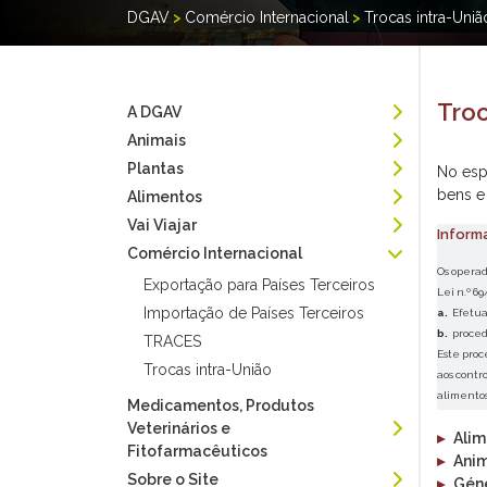
DGAV
>
Comércio Internacional
>
Trocas intra-Uniã
Troc
A DGAV
Animais
Plantas
No esp
bens e
Alimentos
Vai Viajar
Inform
Comércio Internacional
Os operad
Exportação para Países Terceiros
Lei n.º 69
Importação de Países Terceiros
a.
Efetua
b.
proced
TRACES
Este proc
Trocas intra-União
aos contr
alimentos
Medicamentos, Produtos
Veterinários e
▸
Alim
Fitofarmacêuticos
▸
Anim
Sobre o Site
▸
Géne