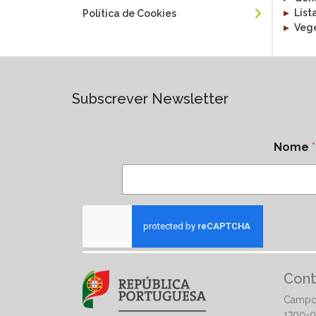
▸
List
Política de Cookies
▸
Vege
Subscrever Newsletter
Nome
*
Cont
Campo
1700-0