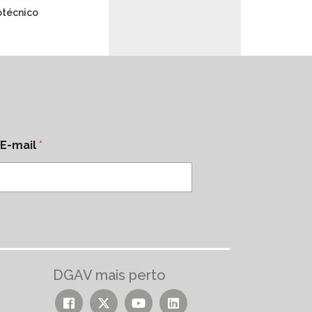
otécnico
E-mail
*
DGAV mais perto