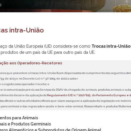
o
as intra-União
aço da União Europeia (UE) considera-se como
Trocas intra-União
 produtos de um país da UE para outro país da UE.
ação aos Operadores-Recetores
ores que procedem a trocas intra-União ficam dispensados do cumprimento das seguintes obri
/93, de 10.03 e no Decreto-Lei n.º 37/2009, de 10,02 a saber:
r o registo como operador/recetor e
er à comunicação prévia aos Serviços da DGAV da chegada de animais, produtos animais e sub
edimento decorre da aplicação do
Regulamento (UE) n.º 2017/625, do Parlamento Europeu e d
olos oficiais e outras atividades oficiais que visam assegurar a aplicação da legislação em matér
 para animais e das regras sobre saúde e bem-estar animal, fitossanidade e produtos fitofarma
entos para Animais
ais e Produtos Germinais
ros Alimentícios e Subprodutos de Origem Animal