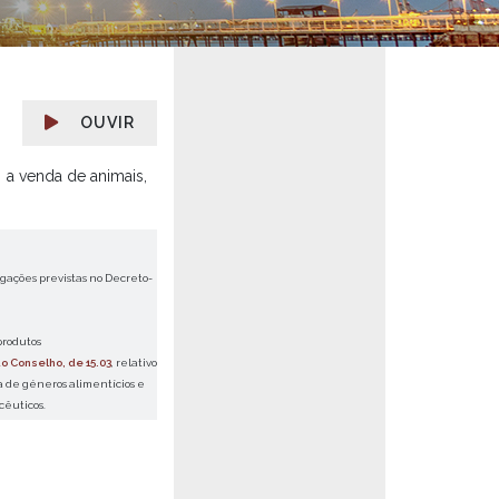
OUVIR
a venda de animais,
gações previstas no Decreto-
produtos
o Conselho, de 15.03
, relativo
ia de géneros alimentícios e
cêuticos.