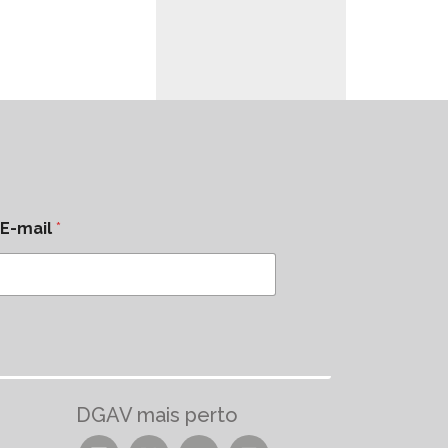
E-mail
*
DGAV mais perto