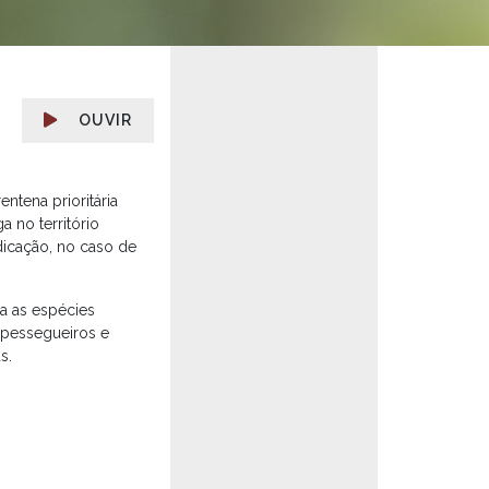
OUVIR
ntena prioritária
a no território
adicação, no caso de
a as espécies
 pessegueiros e
s.