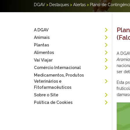
DGAV
>
Destaques
>
Alertas
>
Plano de Contingênci
Plan
A DGAV
(Fa
Animais
Plantas
Alimentos
A DGAV
Aromia
Vai Viajar
naciona
Comércio Internacional
ser de
Medicamentos, Produtos
Veterinários e
Esta p
Fitofarmacêuticos
frutíc
damasq
Sobre o Site
Política de Cookies