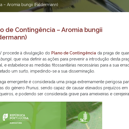
a – Aromia bungii (Faldermann)
o de Contingência – Aromia bungii
ldermann)
 procede à divulgação do
Plano de Contingência
da praga de quare
 bungii
, que visa definir as ações para prevenir a introdução desta prag
l, e estabelece as medidas fitossanitárias necessárias para a sua err
tetado um surto, impedindo-se a sua disseminação.
raga emergente é considerada uma praga extremamente perigosa par
olas do género
Prunus
, sendo capaz de causar elevados prejuízos em
ueiros, e podendo ser considerada grave para ameixeiras e cerejeira