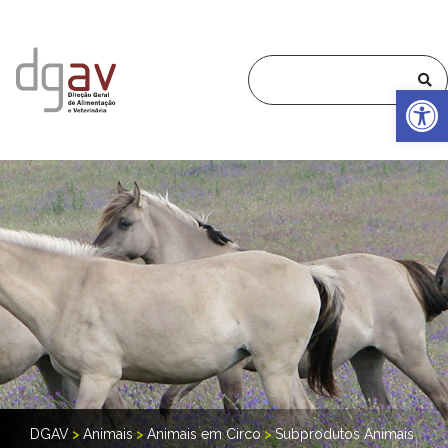
Op
DGAV
>
Animais
>
Animais em Circo
>
Subprodutos Animais