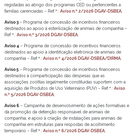
registadas ao abrigo dos programas CED ou pertencentes a
famílias carenciadas – Ref.ª.:
Aviso n.º 2/2026 DGAV-DSBEA
;
Aviso 3
– Programa de concessão de incentivos financeiros
destinados ao apoio à esterilização de animais de companhia –
Ref.ª.:
Aviso n.º 3/2026 DGAV-DSBEA
;
Aviso 4
– Programa de concessão de incentivos financeiros
destinados ao apoio à identificação eletrónica de animais de
companhia – Ref.ª.:
Aviso n.º 4/2026 DGAV-DSBEA/DIRMA
;
Aviso 5
– Programa de concessão de incentivos financeiros
destinados à comparticipação das despesas que as
associações zoófilas legalmente constituídas suportem com a
aquisição de Produtos de Uso Veterinário (PUV) – Ref.ª.:
Aviso
n.º 5/2026 DGAV-DSBEA
;
Aviso 6
– Campanha de desenvolvimento de ações formativas e
da promoção da detenção responsável de animais de
companhia, e apoio à criação de instalações para animais de
companhia em estruturas para respostas de acolhimento
temporário – Ref.ª.:
Aviso n.º 6/2026 DGAV-DSBEA
;