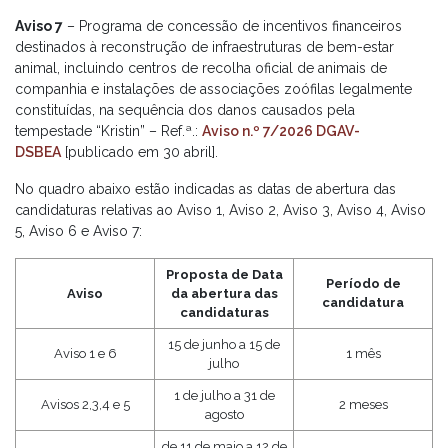
Aviso 7
– Programa de concessão de incentivos financeiros
destinados à reconstrução de infraestruturas de bem-estar
animal, incluindo centros de recolha oficial de animais de
companhia e instalações de associações zoófilas legalmente
constituídas, na sequência dos danos causados pela
tempestade “Kristin” – Ref.ª.:
Aviso n.º 7/2026 DGAV-
DSBEA
[publicado em 30 abril].
No quadro abaixo estão indicadas as datas de abertura das
candidaturas relativas ao Aviso 1, Aviso 2, Aviso 3, Aviso 4, Aviso
5, Aviso 6 e Aviso 7:
Proposta de Data
Período de
Aviso
da abertura das
candidatura
candidaturas
15 de junho a 15 de
Aviso 1 e 6
1 mês
julho
1 de julho a 31 de
Avisos 2,3,4 e 5
2 meses
agosto
de 11 de maio a 12 de