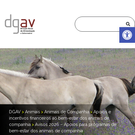
Op
DGAV
>
Animais
>
Animais de Companhia
>
Apoios e
incentivos financeiros ao bem-estar dos animais de
companhia
>
Avisos 2026 – Apoios para programas de
bem-estar dos animais de companhia