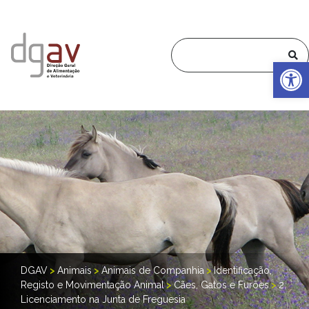
Op
DGAV
>
Animais
>
Animais de Companhia
>
Identificação,
Registo e Movimentação Animal
>
Cães, Gatos e Furões
>
2.
Licenciamento na Junta de Freguesia