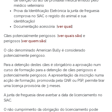
de isenção do ato de profilaxia médica emitido pelo
médico veterinário
Prova da Identificação Eletrónica (a junta de freguesia
comprova no SIAC o registo do animal e sua
identificação)
Documentação acessória [
ver qual
]
Cães potencialmente perigosos [
ver quais são
] e
perigosos [
ver quem são
]
O cão denominado American Bully é considerado
potencialmente perigoso.
Para a detenção destes cães é obrigatório a aprovação num
curso de formação para a detenção de cães perigosos e
potencialmente perigosos. A apresentação da inscrição numa
acção de formação, promovida pela GNR ou PSP, permite tirar
uma licença provisória de 3 meses.
A junta de freguesia deve averbar a data de licenciamento no
SIAC.
O não cumprimento da obrigação do licenciamento pode