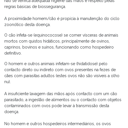
não se verifica adequada higiene das mãos e respeito pelas
regras básicas de biossegurança.
A proximidade homem/cão é propícia à manutenção do ciclo
zoonótico desta doença.
O cão infeta-se (equinococose) se comer vísceras de animais
mortos com quistos hidáticos, principalmente de ovinos,
caprinos, bovinos e suínos, funcionando como hospedeiro
definitivo.
O homem e outros animais infetam-se (hidatidose) pelo
contacto direto ou indireto com ovos presentes na fezes de
cães com parasitas adultos (estes ovos não são visíveis a olho
nu).
A insuficiente lavagem das mãos após contacto com um cão
parasitado, a ingestão de alimentos ou o contacto com objetos
contaminados com ovos pode levar à transmissão desta
doença.
No homem e outros hospedeiros intermediários, os ovos