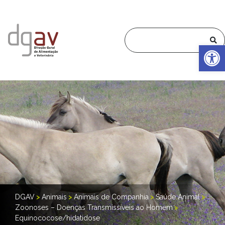
Op
DGAV
>
Animais
>
Animais de Companhia
>
Saúde Animal
>
Zoonoses – Doenças Transmissíveis ao Homem
>
Equinococose/hidatidose