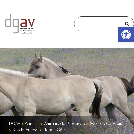
Op
DGAV
>
Animais
>
Animais de Produção
>
Aves de Capoeira
>
Saúde Animal
>
Planos Oficiais