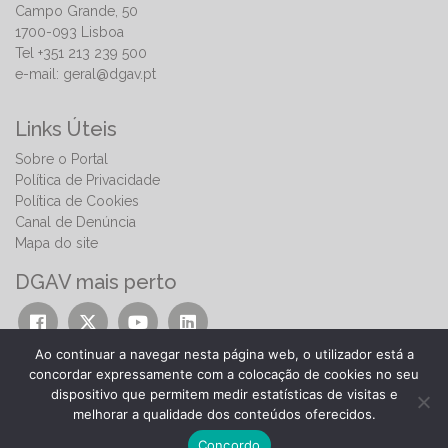
Campo Grande, 50
1700-093 Lisboa
Tel +351 213 239 500
e-mail:
geral@dgav.pt
Links Úteis
Sobre o Portal
Política de Privacidade
Política de Cookies
Canal de Denúncia
Mapa do site
DGAV mais perto
Ao continuar a navegar nesta página web, o utilizador está a
concordar expressamente com a colocação de cookies no seu
dispositivo que permitem medir estatísticas de visitas e
melhorar a qualidade dos conteúdos oferecidos.
© 2026 | Direção-Geral de Alimentação e Veterinária
Concordo