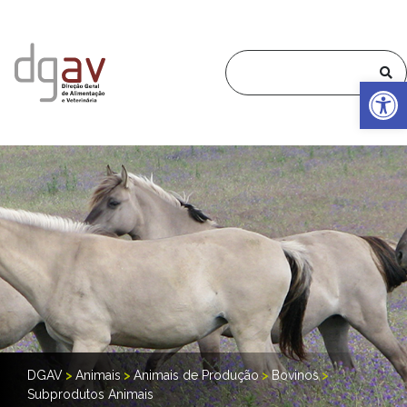
Op
DGAV
>
Animais
>
Animais de Produção
>
Bovinos
>
Subprodutos Animais