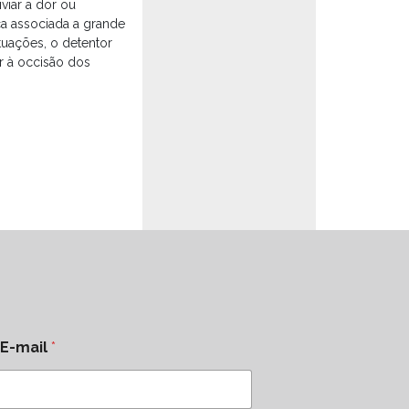
viar a dor ou
a associada a grande
tuações, o detentor
r à occisão dos
E-mail
*