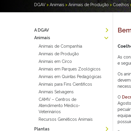
DGAV
>
Animais
>
Animais de Produção
>
Coelhos
Bem
A DGAV
Animais
Animais de Companhia
Coelh
Animais de Produção
As con
Animais em Circo
e segu
Animais em Parques Zoológicos
Os ani
Animais em Quintas Pedagógicas
devem 
Animais para Fins Científicos
necessá
Animais Selvagens
O
Decr
CAMV – Centros de
Agosto
Atendimento Médico-
pecuár
Veterinários
equipa
Recursos Genéticos Animais
possui
Plantas