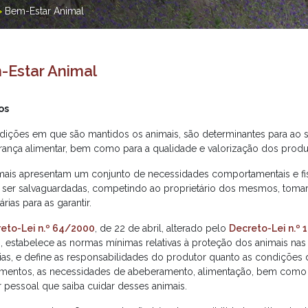
>
Bem-Estar Animal
-Estar Animal
os
dições em que são mantidos os animais, são determinantes para ao 
rança alimentar, bem como para a qualidade e valorização dos produ
mais apresentam um conjunto de necessidades comportamentais e fis
ser salvaguardadas, competindo ao proprietário dos mesmos, tomar
rias para as garantir.
eto-Lei n.º 64/2000
, de 22 de abril, alterado pelo
Decreto-Lei n.º
, estabelece as normas mínimas relativas à proteção dos animais na
ias, e define as responsabilidades do produtor quanto as condições 
mentos, as necessidades de abeberamento, alimentação, bem como 
r pessoal que saiba cuidar desses animais.