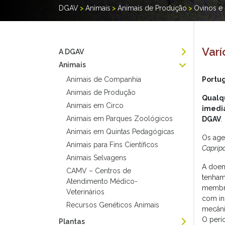
DGAV
>
Animais
>
Animais de Produção
>
Ovinos e
Varí
A DGAV
Animais
Animais de Companhia
Portug
Animais de Produção
Qualqu
Animais em Circo
imedia
Animais em Parques Zoológicos
DGAV
.
Animais em Quintas Pedagógicas
Os agen
Animais para Fins Científicos
Capripo
Animais Selvagens
A doen
CAMV – Centros de
tenham
Atendimento Médico-
membra
Veterinários
com in
Recursos Genéticos Animais
mecâni
O perí
Plantas