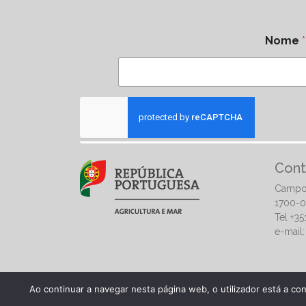
Nome
*
Cont
Campo
1700-0
Tel +3
e-mail
Ao continuar a navegar nesta página web, o utilizador está a co