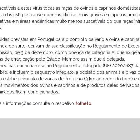
scetíveis a estes vírus todas as raças de ovinos e caprinos doméstic
ria das estirpes cause doenças clínicas mais graves em apenas uma 
nativas em áreas endémicas muito menos suscetíveis do que raças int
.
idas previstas em Portugal para o controlo da varíola ovina e caprin
ncia de surto, derivam da sua classificação no Regulamento de Exe
issão, de 3 de dezembro, como doença de categoria A, que exige a
s de erradicação pelo Estado-Membro assim que é detetada.
medidas encontram-se no Regulamento Delegado (UE) 2020/687 da 
ro, e incluem o sequestro imediato, a occisão dos animais e o vazio 
 estabelecimento de zonas de Proteção (3 km ao redor do foco) e de
s movimentos dos ovinos e caprinos e de produtos deles derivados
inados ficam condicionados.
ais informações consulte o respetivo
folheto.