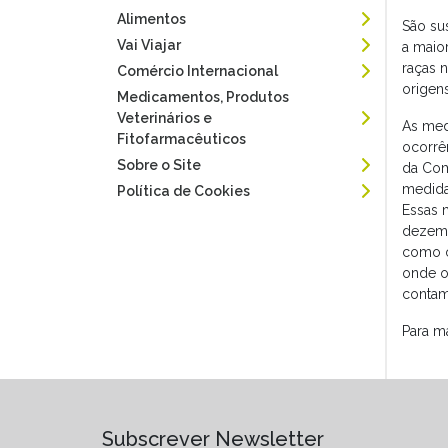
Alimentos
São su
Vai Viajar
a maio
raças 
Comércio Internacional
origens
Medicamentos, Produtos
Veterinários e
As med
Fitofarmacêuticos
ocorrê
Sobre o Site
da Com
medida
Política de Cookies
Essas 
dezemb
como o
onde o
contam
Para m
Subscrever Newsletter