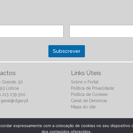
Subscrever
actos
Links Úteis
 Grande, 50
Sobre o Portal
93 Lisboa
Política de Privacidade
51 213 239 500
Política de Cookies
:
geral@dgav.pt
Canal de Denúncia
Mapa do site
ncordar expressamente com a colocação de cookies no seu dispositivo q
dos conteúdos oferecidos.