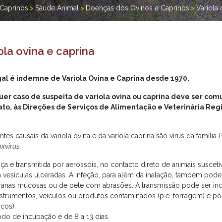
 Caprinos
>
Saúde Animal
>
Doenças dos Ovinos e Caprinos
>
Varíola 
ola ovina e caprina
al é indemne de Varíola Ovina e Caprina desde 1970.
er caso de suspeita de varíola ovina ou caprina deve ser com
to, às Direções de Serviços de Alimentação e Veterinária Reg
tes causais da varíola ovina e da varíola caprina são vírus da família
P
xvirus.
ça é transmitida por aerossóis, no contacto direto de animais suscet
 vesículas ulceradas. A infeção, para além da inalação, também pode
nas mucosas ou de pele com abrasões. A transmissão pode ser indi
strumentos, veículos ou produtos contaminados (p.e. forragem) e por
cos).
odo de incubação é de 8 a 13 dias.