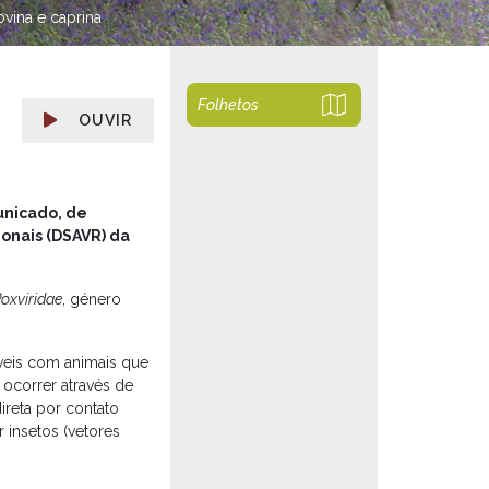
ovina e caprina
Folhetos
OUVIR
unicado, de
ionais (DSAVR) da
oxviridae
, género
íveis com animais que
 ocorrer através de
reta por contato
 insetos (vetores