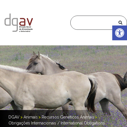
Op
DGAV
>
Animais
>
Recursos Genéticos Animais
>
Obrigações Internacionais / International Obligations