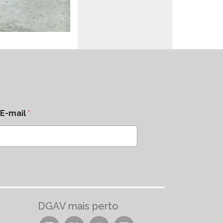
E-mail
*
DGAV mais perto