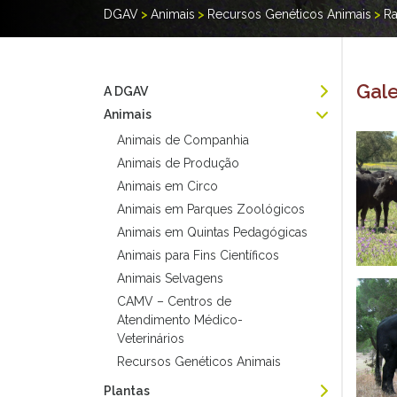
DGAV
>
Animais
>
Recursos Genéticos Animais
>
Ra
Gale
A DGAV
Animais
Animais de Companhia
Animais de Produção
Animais em Circo
Animais em Parques Zoológicos
Animais em Quintas Pedagógicas
Animais para Fins Científicos
Animais Selvagens
CAMV – Centros de
Atendimento Médico-
Veterinários
Recursos Genéticos Animais
Plantas