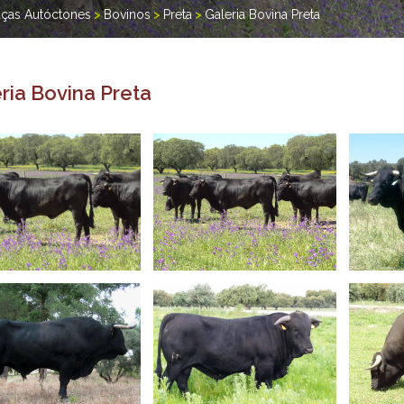
ças Autóctones
>
Bovinos
>
Preta
>
Galeria Bovina Preta
ria Bovina Preta