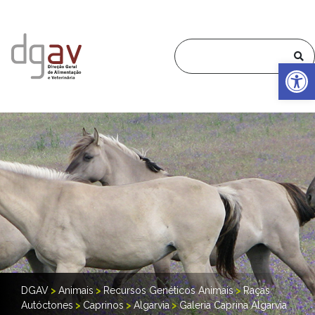
Op
DGAV
>
Animais
>
Recursos Genéticos Animais
>
Raças
Autóctones
>
Caprinos
>
Algarvia
>
Galeria Caprina Algarvia