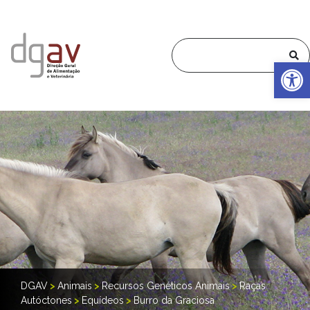
Op
DGAV
>
Animais
>
Recursos Genéticos Animais
>
Raças
Autóctones
>
Equídeos
>
Burro da Graciosa