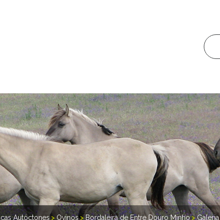
ças Autóctones
>
Ovinos
>
Bordaleira de Entre Douro Minho
>
Galeria