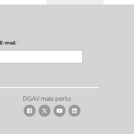
E-mail
*
DGAV mais perto