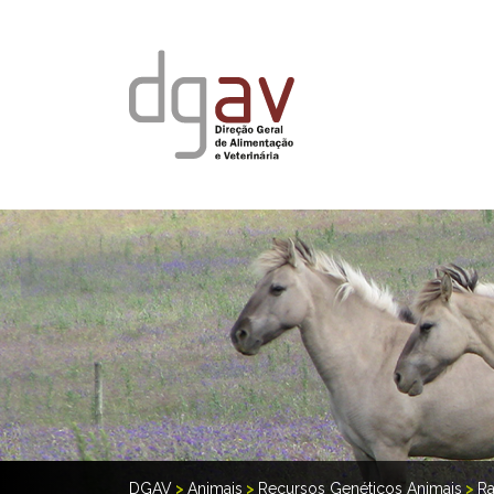
DGAV
>
Animais
>
Recursos Genéticos Animais
>
Ra