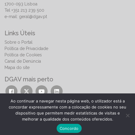
1700-093 Lisboa
Tel +351 213 239 500
e-mail:
geral@dgav.pt
Links Úteis
Sobre o Portal
Política de Privacidade
Política de Cookies
Canal de Denúncia
Mapa do site
DGAV mais perto
Ao continuar a navegar nesta página web, o utilizador está a
concordar expressamente com a colocação de cookies no seu
dispositivo que permitem medir estatísticas de visitas e
melhorar a qualidade dos conteúdos oferecidos.
© 2026 | Direção-Geral de Alimentação e Veterinária
Concordo