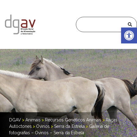
Op
DGAV
>
Animais
>
Recursos Genéticos Animais
>
Raças
Autóctones
>
Ovinos
>
Serra da Estrela
>
Galeria de
fotografias – Ovinos – Serra da Estrela