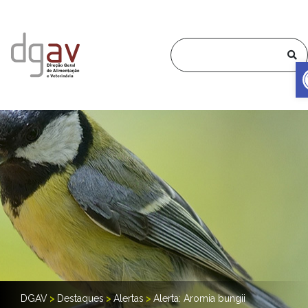
DGAV
>
Destaques
>
Alertas
>
Alerta: Aromia bungii