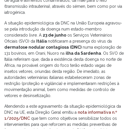
de água e alimentos contaminados, da mãe para o feto
(transmissão intrauterina), através do sémen, bem como por via
iatrogénica.
A situação epidemiológica da DNC na União Europeia agravou-
se pela introdução da doença num estado-membro
considerado livre. A
23 de junho
os Serviços Veterinários
Oficiais (SVO) da
Itália
notificaram a presença do vírus da
dermatose nodular contagiosa
(DNC)
numa exploração de
131 bovinos, em Orani, Nuoro na
ilha da Sardenha
. Os SVO de
Itália referiram que, dada a existência desta doença no norte de
África, na provável origem do foco terão estado vagas de
insetos vetores, oriundas desta região. De imediato, as
autoridades veterinárias italianas estabeleceram zonas de
restrição (proteção e vigilância) e implementaram restrições à
movimentação animal, bem como medidas de controlo de
vetores e desinsetização.
Atendendo a este agravamento da situação epidemiológica da
DNC na UE, esta Direção Geral emitiu a
nota informativa n.º
1/2025/DNC
que tem como objetivo
s
sensibilizar todos os
intervenientes para que reforcem as medidas preventivas de