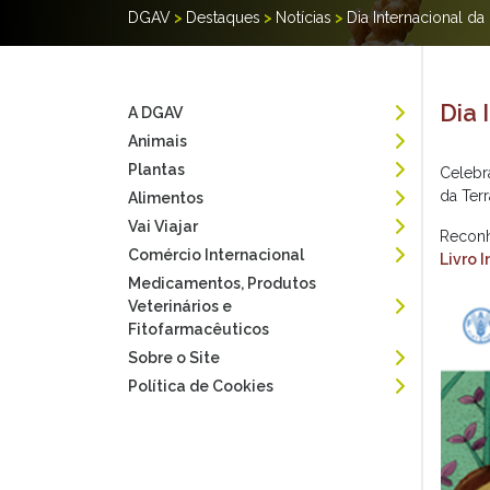
DGAV
>
Destaques
>
Notícias
>
Dia Internacional da
Dia 
A DGAV
Animais
Plantas
Celebr
da Terr
Alimentos
Vai Viajar
Reconh
Comércio Internacional
Livro 
Medicamentos, Produtos
Veterinários e
Fitofarmacêuticos
Sobre o Site
Política de Cookies