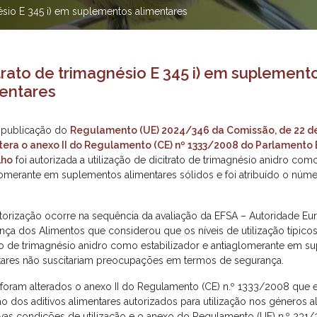
nésio E 345 i) em suplementos alimentares
trato de trimagnésio E 345 i) em suplement
entares
publicação do
Regulamento (UE) 2024/346 da Comissão, de 22 de 
tera o anexo II do Regulamento (CE) nº 1333/2008 do Parlamento
lho
foi autorizada a utilização de dicitrato de trimagnésio anidro como
lomerante em suplementos alimentares sólidos e foi atribuído o númer
utorização ocorre na sequência da avaliação da EFSA – Autoridade Eur
nça dos Alimentos que considerou que os níveis de utilização típico
ato de trimagnésio anidro como estabilizador e antiaglomerante em 
tares não suscitariam preocupações em termos de segurança.
 foram alterados o anexo II do Regulamento (CE) n.º 1333/2008 que e
o dos aditivos alimentares autorizados para utilização nos géneros al
ivas condições de utilização e o anexo do Regulamento (UE) n.º 231