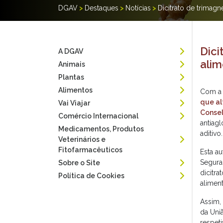
DGAV
>
Destaques
>
Notícias
>
Dicitrato de trimag
Dici
A DGAV
alim
Animais
Plantas
Alimentos
Com a 
que al
Vai Viajar
Conse
Comércio Internacional
antiag
Medicamentos, Produtos
aditivo.
Veterinários e
Fitofarmacêuticos
Esta a
Segura
Sobre o Site
dicitr
Política de Cookies
alimen
Assim,
da Uniã
respet