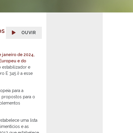
os
OUVIR
janeiro de 2024,
 Europeu e do
 estabilizador e
o E 345 i) a esse
opeia para a
s propostos para o
suplementos
stabelece uma lista
imentícios e as
/2012 que estabelece