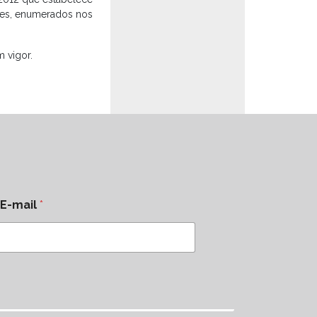
ntes, enumerados nos
 vigor.
E-mail
*