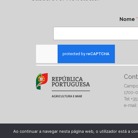
Nome
*
Cont
Campo
1700-0
Tel +3
e-mail
Ao continuar a navegar nesta página web, o utilizador está a co