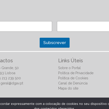
Subscrever
actos
Links Úteis
 Grande, 50
Sobre o Portal
93 Lisboa
Política de Privacidade
51 213 239 500
Política de Cookies
:
geral@dgav.pt
Canal de Denúncia
Mapa do site
ncordar expressamente com a colocação de cookies no seu dispositivo q
dos conteúdos oferecidos.