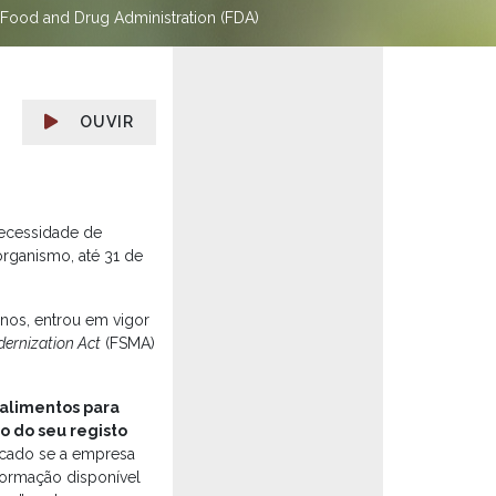
 Food and Drug Administration (FDA)
OUVIR
a
necessidade de
rganismo, até 31 de
anos, entrou em vigor
ernization Act
(FSMA)
 alimentos para
o do seu registo
ucado se a empresa
nformação disponível