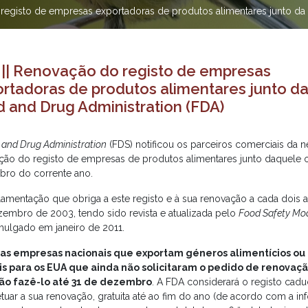
registo de empresas exportadoras de produtos alimentares junto da
|| Renovação do registo de empresas
rtadoras de produtos alimentares junto d
 and Drug Administration (FDA)
 and Drug Administration
(FDS) notificou os parceiros comerciais da 
ção do registo de empresas de produtos alimentares junto daquele o
ro do corrente ano.
lamentação que obriga a este registo e à sua renovação a cada dois 
embro de 2003, tendo sido revista e atualizada pelo
Food Safety Mod
ulgado em janeiro de 2011.
as empresas nacionais que exportam géneros alimentícios ou
s para os EUA que ainda não solicitaram o pedido de renovaçã
ão fazê-lo até 31 de dezembro
. A FDA considerará o registo cad
etuar a sua renovação, gratuita até ao fim do ano (de acordo com a i