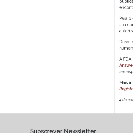
public
encont
Para o
sua co
autori
Durant
número
A FDA d
Answer
ser es
Mais i
Registr
4 de no
Subscrever Newsletter