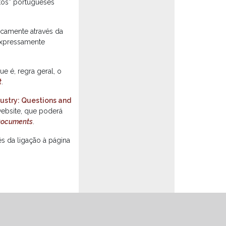
tos” portugueses
icamente através da
expressamente
e é, regra geral, o
t
.
ustry: Questions and
 website, que poderá
Documents
.
és da ligação à página