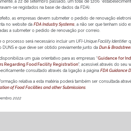
amente, a 22 de setembro passado, um total de 1206 “estabelecimen
ravam-se registados na base de dados da FDA).
 efeito, as empresas devem submeter o pedido de renovação eletron
nta no website da
FDA Industry Systems
, a não ser que tenham sido 
zadas a submeter o pedido de renovação por correio.
e o processo será necessário incluir um
UFI-Unique Facility Identifier
qu
 DUNS e que deve ser obtido previamente junto da
Dun & Bradstree
isponibiliza um guia orientativo para as empresas “
Guidance for Ind
s Regarding Food Facility Registration
”, acessível através do seu
pecificamente consultado através da ligação à página
FDA Guidance 
nformação relativa a esta matéria poderá também ser consultada atrav
ation of Food Facilities and other Submission
s
.
vembro, 2022