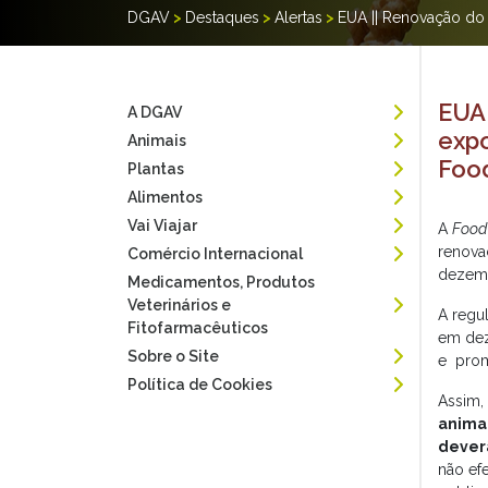
DGAV
>
Destaques
>
Alertas
>
EUA || Renovação do 
EUA 
A DGAV
expo
Animais
Food
Plantas
Alimentos
Vai Viajar
A
Food
renova
Comércio Internacional
dezemb
Medicamentos, Produtos
Veterinários e
A regu
Fitofarmacêuticos
em dez
Sobre o Site
e prom
Política de Cookies
Assim,
animai
dever
não ef