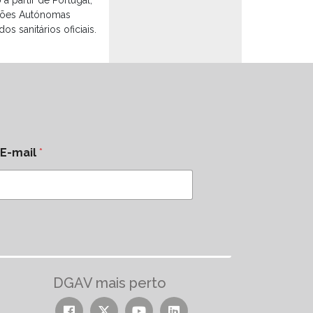
giões Autónomas
s sanitários oficiais.
E-mail
*
DGAV mais perto