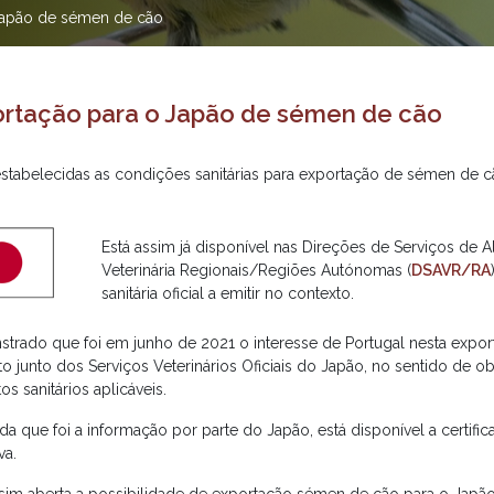
Japão de sémen de cão
rtação para o Japão de sémen de cão
estabelecidas as condições sanitárias para exportação de sémen de c
Está assim já disponível nas Direções de Serviços de 
Veterinária Regionais/Regiões Autónomas (
DSAVR/RA
sanitária oficial a emitir no contexto.
trado que foi em junho de 2021 o interesse de Portugal nesta export
o junto dos Serviços Veterinários Oficiais do Japão, no sentido de o
tos sanitários aplicáveis.
a que foi a informação por parte do Japão, está disponível a certifica
va.
ssim aberta a possibilidade de exportação sémen de cão para o Japão 