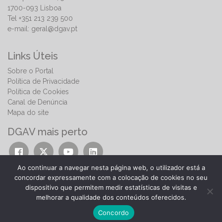
1700-093 Lisboa
Tel +351 213 239 500
e-mail:
geral@dgav.pt
Links Úteis
Sobre o Portal
Política de Privacidade
Política de Cookies
Canal de Denúncia
Mapa do site
DGAV mais perto
Ao continuar a navegar nesta página web, o utilizador está a
concordar expressamente com a colocação de cookies no seu
dispositivo que permitem medir estatísticas de visitas e
melhorar a qualidade dos conteúdos oferecidos.
© 2026 | Direção-Geral de Alimentação e Veterinária
Concordo