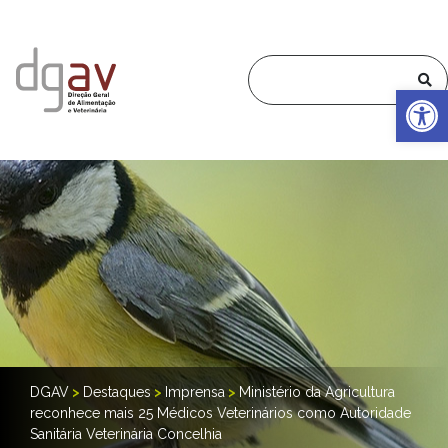
Op
DGAV
>
Destaques
>
Imprensa
>
Ministério da Agricultura
reconhece mais 25 Médicos Veterinários como Autoridade
Sanitária Veterinária Concelhia