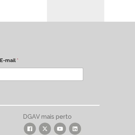
E-mail
*
DGAV mais perto