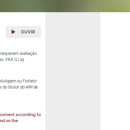
OUVIR
 requerem avaliação
ão VRA G.I.19.
Rotulagem ou Folheto
 do titular da AIM de
sessment according to
and on the