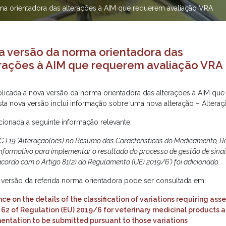
ma orientadora das alterações à AIM que requerem avaliação VRA
 versão da norma orientadora das
rações à AIM que requerem avaliação VRA
blicada a nova versão da norma orientadora das alterações à AIM que
sta nova versão inclui informação sobre uma nova alteração – Alteraç
cionada a seguinte informação relevante:
(G.I.19 ‘Alteração(ões) no Resumo das Características do Medicamento, 
Informativo para implementar o resultado do processo de gestão de sinais
acordo com o Artigo 81(2) do Regulamento (UE) 2019/6’) foi adicionado.
 versão da referida norma orientadora pode ser consultada em:
ce on the details of the classification of variations requiring as
e 62 of Regulation (EU) 2019/6 for veterinary medicinal products 
ntation to be submitted pursuant to those variations