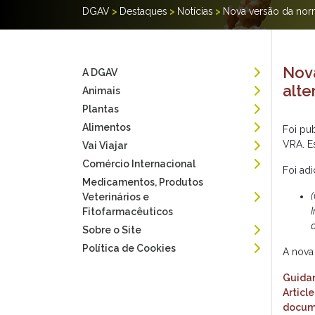
DGAV
>
Destaques
>
Notícias
>
Nova versão da nor
Nova
A DGAV
alte
Animais
Plantas
Alimentos
Foi pu
VRA. E
Vai Viajar
Comércio Internacional
Foi adi
Medicamentos, Produtos
Veterinários e
Fitofarmacêuticos
Sobre o Site
Política de Cookies
A nova
Guidan
Articl
docume