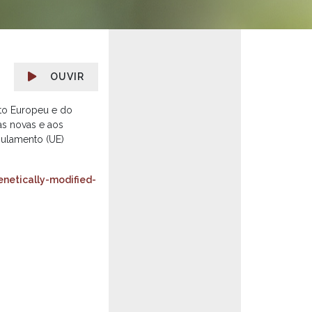
OUVIR
to Europeu e do
as novas e aos
gulamento (UE)
netically-modified-