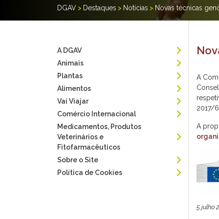
DGAV
>
Destaques
>
Notícias
>
Novas técnicas gen
Nov
A DGAV
Animais
Plantas
A Comi
Consel
Alimentos
respet
Vai Viajar
2017/6
Comércio Internacional
A prop
Medicamentos, Produtos
organ
Veterinários e
Fitofarmacêuticos
Sobre o Site
Política de Cookies
5 julho 