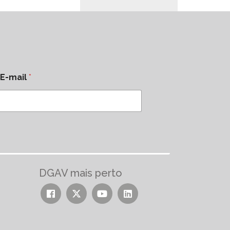
E-mail
*
DGAV mais perto