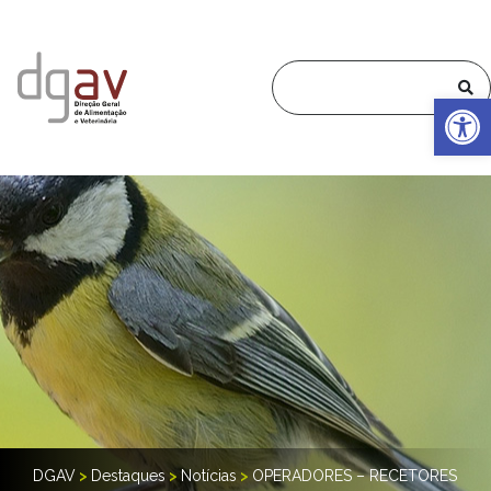
Op
DGAV
>
Destaques
>
Notícias
>
OPERADORES – RECETORES