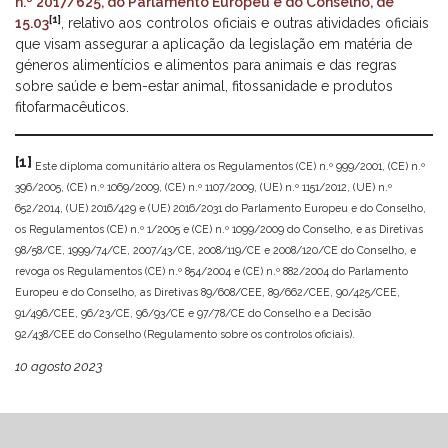
n.º 2017/625, do Parlamento Europeu e do Conselho, de
[1]
15.03
, relativo aos controlos oficiais e outras atividades oficiais
que visam assegurar a aplicação da legislação em matéria de
géneros alimentícios e alimentos para animais e das regras
sobre saúde e bem-estar animal, fitossanidade e produtos
fitofarmacêuticos.
[1]
Este diploma comunitário altera os Regulamentos (CE) n.º 999/2001, (CE) n.º
396/2005, (CE) n.º 1069/2009, (CE) n.º 1107/2009, (UE) n.º 1151/2012, (UE) n.º
652/2014, (UE) 2016/429 e (UE) 2016/2031 do Parlamento Europeu e do Conselho,
os Regulamentos (CE) n.º 1/2005 e (CE) n.º 1099/2009 do Conselho, e as Diretivas
98/58/CE, 1999/74/CE, 2007/43/CE, 2008/119/CE e 2008/120/CE do Conselho, e
revoga os Regulamentos (CE) n.º 854/2004 e (CE) n.º 882/2004 do Parlamento
Europeu e do Conselho, as Diretivas 89/608/CEE, 89/662/CEE, 90/425/CEE,
91/496/CEE, 96/23/CE, 96/93/CE e 97/78/CE do Conselho e a Decisão
92/438/CEE do Conselho (Regulamento sobre os controlos oficiais).
10 agosto 2023