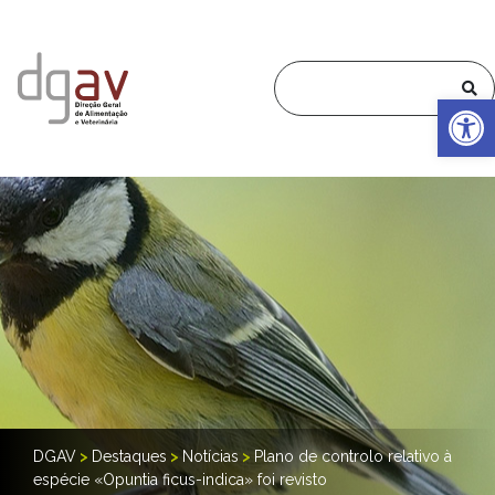
Op
DGAV
>
Destaques
>
Notícias
>
Plano de controlo relativo à
espécie «Opuntia ficus-indica» foi revisto