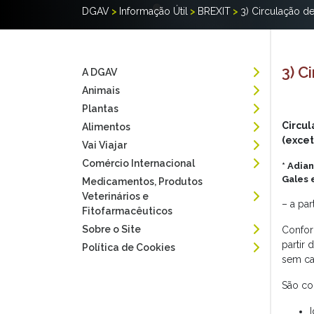
DGAV
>
Informação Útil
>
BREXIT
>
3) Circulação d
3) C
A DGAV
Animais
Plantas
Circu
Alimentos
(exce
Vai Viajar
Comércio Internacional
* Adia
Gales e
Medicamentos, Produtos
Veterinários e
– a par
Fitofarmacêuticos
Sobre o Site
Conform
partir 
Política de Cookies
sem ca
São co