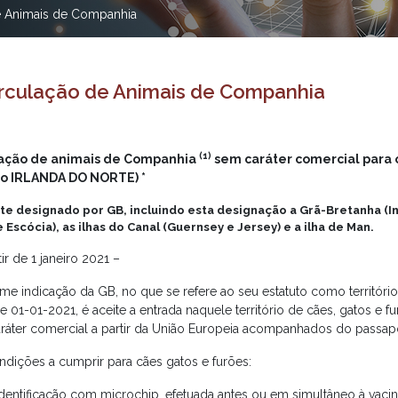
e Animais de Companhia
irculação de Animais de Companhia
(1)
lação de animais de Companhia
sem caráter comercial para 
to IRLANDA DO NORTE) *
nte designado por GB, incluindo esta designação a Grã-Bretanha (In
 Escócia), as ilhas do Canal (Guernsey e Jersey) e a ilha de Man.
tir de 1 janeiro 2021 –
e indicação da GB, no que se refere ao seu estatuto como território 
de 01-01-2021, é aceite a entrada naquele território de cães, gatos e
ráter comercial a partir da União Europeia acompanhados do passapo
ndições a cumprir para cães gatos e furões:
Identificação com microchip, efetuada antes ou em simultâneo à vacina