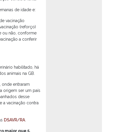
semanas de idade e:
 de vacinação
vacinação (reforço)
te ou não, conforme
vacinação a conferir
rinário habilitado, há
dos animais na GB.
, onde entraram
a origem ser um país
mpanhados desse
e a vacinação contra
as
DSAVR/RA
.
o maior que 5,