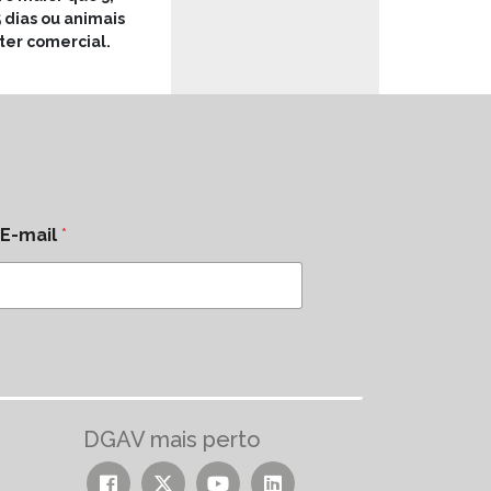
 dias ou animais
ter comercial.
E-mail
*
DGAV mais perto