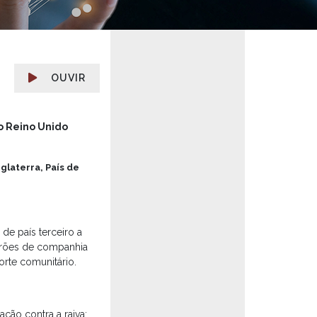
OUVIR
o Reino Unido
glaterra, País de
de país terceiro a
 furões de companhia
rte comunitário.
ção contra a raiva;