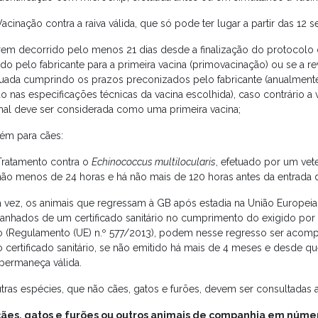
Vacinação contra a raiva válida, que só pode ter lugar a partir das 12 
erem decorrido pelo menos 21 dias desde a finalização do protocolo
do pelo fabricante para a primeira vacina (primovacinação) ou se a re
etuada cumprindo os prazos preconizados pelo fabricante (anualmen
o nas especificações técnicas da vacina escolhida), caso contrário a 
mal deve ser considerada como uma primeira vacina;
ém para cães:
Tratamento contra o
Echinococcus multilocularis
, efetuado por um vete
não menos de 24 horas e há não mais de 120 horas antes da entrada 
a vez, os animais que regressam à GB após estadia na União Europeia
nhados de um certificado sanitário no cumprimento do exigido por 
ro (Regulamento (UE) n.º 577/2013), podem nesse regresso ser aco
certificado sanitário, se não emitido há mais de 4 meses e desde qu
 permaneça válida.
utras espécies, que não cães, gatos e furões, devem ser consultadas 
cães, gatos e furões ou outros animais de companhia em númer