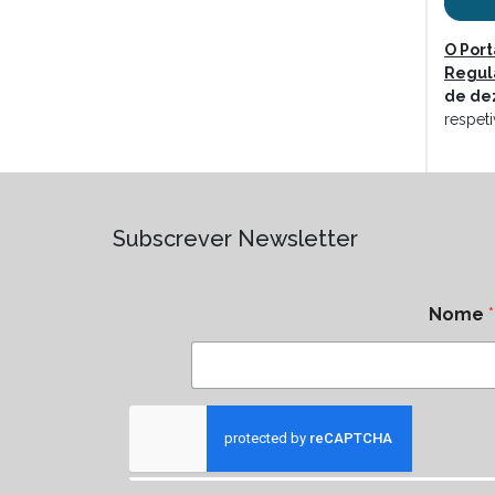
O Port
Regul
de de
respet
Subscrever Newsletter
Nome
*