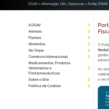
DGAV
>
Informação Útil
>
Denunciar
>
Portal iFAMA 
Port
A DGAV
Fisc
Animais
Plantas
Alimentos
O Port
(inclu
Vai Viajar
gestão
Comércio Internacional
admini
Medicamentos, Produtos
Veterinários e
Ao ser
Fitofarmacêuticos
matéri
o seu 
Sobre o Site
Política de Cookies