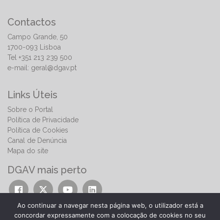
Contactos
Campo Grande, 50
1700-093 Lisboa
Tel +351 213 239 500
e-mail:
geral@dgav.pt
Links Úteis
Sobre o Portal
Política de Privacidade
Política de Cookies
Canal de Denúncia
Mapa do site
DGAV mais perto
Ao continuar a navegar nesta página web, o utilizador está a
concordar expressamente com a colocação de cookies no seu