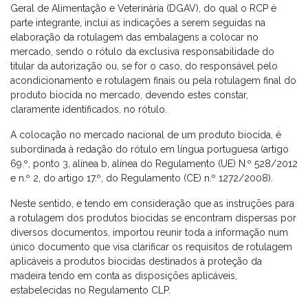
Geral de Alimentação e Veterinária (DGAV), do qual o RCP é
parte integrante, inclui as indicações a serem seguidas na
elaboração da rotulagem das embalagens a colocar no
mercado, sendo o rótulo da exclusiva responsabilidade do
titular da autorização ou, se for o caso, do responsável pelo
acondicionamento e rotulagem finais ou pela rotulagem final do
produto biocida no mercado, devendo estes constar,
claramente identificados, no rótulo.
A colocação no mercado nacional de um produto biocida, é
subordinada à redação do rótulo em língua portuguesa (artigo
69.º, ponto 3, alínea b, alínea do Regulamento (UE) N.º 528/2012
e n.º 2, do artigo 17.º, do Regulamento (CE) n.º 1272/2008).
Neste sentido, e tendo em consideração que as instruções para
a rotulagem dos produtos biocidas se encontram dispersas por
diversos documentos, importou reunir toda a informação num
único documento que visa clarificar os requisitos de rotulagem
aplicáveis a produtos biocidas destinados à proteção da
madeira tendo em conta as disposições aplicáveis,
estabelecidas no Regulamento CLP.