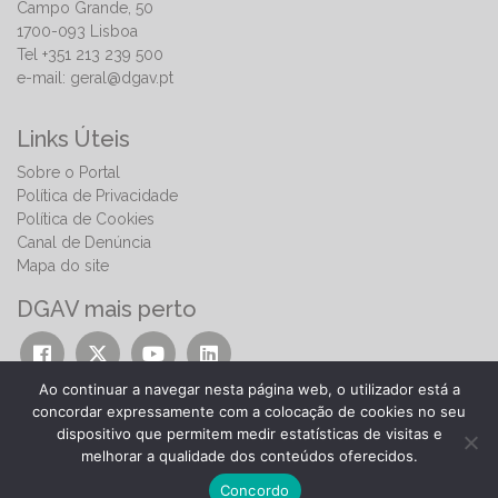
Campo Grande, 50
1700-093 Lisboa
Tel +351 213 239 500
e-mail:
geral@dgav.pt
Links Úteis
Sobre o Portal
Política de Privacidade
Política de Cookies
Canal de Denúncia
Mapa do site
DGAV mais perto
Ao continuar a navegar nesta página web, o utilizador está a
concordar expressamente com a colocação de cookies no seu
dispositivo que permitem medir estatísticas de visitas e
melhorar a qualidade dos conteúdos oferecidos.
© 2026 | Direção-Geral de Alimentação e Veterinária
Concordo