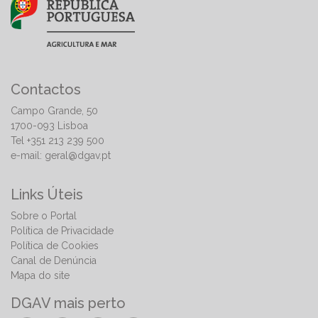
considera-se o mesmo autorizado.
No pedido de autorização de experimentação
apresentado pela empresa responsável tem de ser
especificado se o ensaio se destina ou não a fins
de homologação.
Contactos
A decisão favorável para a realização de um ensaio
não implica a posição da DGAV relativamente ao
Campo Grande, 50
seu valor.
1700-093 Lisboa
No pedido de reconhecimento de OOR ou sua
Tel +351 213 239 500
renovação, deve apresentar planta, croqui e registo
e-mail:
geral@dgav.pt
fotográfico da instalação de armazenamento de
produtos fitofarmacêuticos, com indicação da
Links Úteis
sinalética de segurança.
O armazém dos produtos fitofarmacêuticos deve
Sobre o Portal
obedecer às condições expressas no documento
Política de Privacidade
da DGAV “
Requisitos exigíveis para a Instalação
Política de Cookies
de Armazenamento de Produtos
Canal de Denúncia
Fitofarmacêuticos
“.
Mapa do site
Devem ainda comprovar dispor de certificado com
aproveitamento na avaliação final da ação de
DGAV mais perto
formação de distribuição, comercialização e