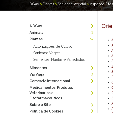
DGAV
>
Plantas
>
Sanidade Vegetal
>
Inspeção Fitos
Orie
A DGAV
Animais
Plantas
Autorizações de Cultivo
Sanidade Vegetal
Sementes, Plantas e Variedades
Alimentos
Vai Viajar
Comércio Internacional
Medicamentos, Produtos
Veterinários e
Fitofarmacêuticos
Sobre o Site
Política de Cookies