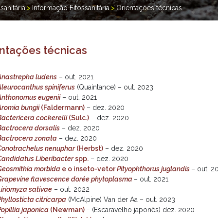
sanitária
>
Informação Fitossanitária
>
Orientações técnicas
ntações técnicas
Anastrepha ludens
– out. 2021
Aleurocanthus spiniferus
(Quaintance) – out. 2023
Anthonomus eugenii
– out. 2021
Aromia bungii
(Faldermann)
– dez. 2020
Bactericera cockerelli
(Sulc.)
– dez. 2020
Bactrocera dorsalis
– dez. 2020
Bactrocera zonata
– dez. 2020
Conotrachelus nenuphar
(Herbst)
– dez. 2020
Candidatus Liberibacter
spp.
– dez. 2020
Geosmithia morbida
e o inseto-vetor
Pityophthorus juglandis
– out. 2
Grapevine flavescence dorée phytoplasma
– out. 2021
Liriomyza sativae
– out. 2022
Phyllosticta citricarpa
(McAlpine) Van der Aa – out. 2023
Popillia japonica
(Newman)
– (Escaravelho japonês) dez. 2020