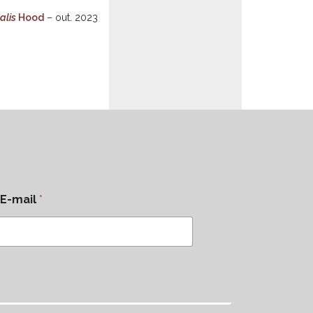
alis
Hood
– out. 2023
E-mail
*