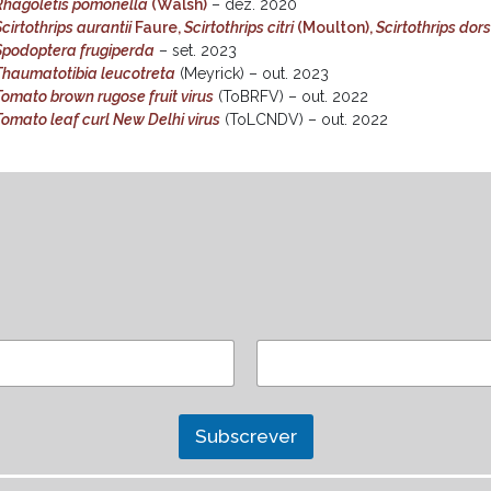
Rhagoletis pomonella
(Walsh
)
– dez. 2020
cirtothrips aurantii
Faure,
Scirtothrips citri
(Moulton),
Scirtothrips dors
Spodoptera frugiperda
– set. 2023
Thaumatotibia leucotreta
(Meyrick) – out. 2023
Tomato brown rugose fruit virus
(ToBRFV) – out. 2022
Tomato leaf curl New Delhi virus
(ToLCNDV) – out. 2022
Subscrever