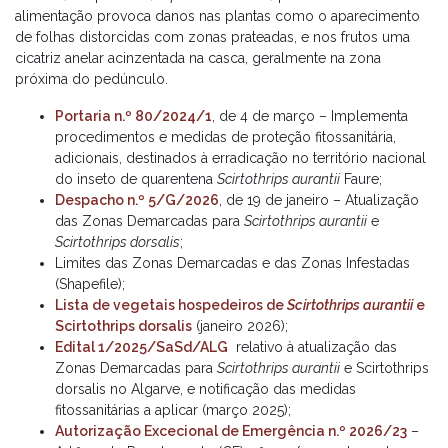
alimentação provoca danos nas plantas como o aparecimento
de folhas distorcidas com zonas prateadas, e nos frutos uma
cicatriz anelar acinzentada na casca, geralmente na zona
próxima do pedúnculo.
Portaria n.º 80/2024/1
, de 4 de março – Implementa
procedimentos e medidas de proteção fitossanitária,
adicionais, destinados à erradicação no território nacional
do inseto de quarentena
Scirtothrips aurantii
Faure;
Despacho n.º 5/G/2026
, de 19 de janeiro – Atualização
das Zonas Demarcadas para
Scirtothrips aurantii
e
Scirtothrips dorsalis
;
Limites das Zonas Demarcadas e das Zonas Infestadas
(Shapefile);
Lista de vegetais hospedeiros de
Scirtothrips aurantii
e
Scirtothrips dorsalis
(janeiro 2026);
Edital 1/2025/SaSd/ALG
relativo à atualização das
Zonas Demarcadas para
Scirtothrips aurantii
e Scirtothrips
dorsalis no Algarve, e notificação das medidas
fitossanitárias a aplicar (março 2025);
Autorização Excecional de Emergência n.º 2026/23
–