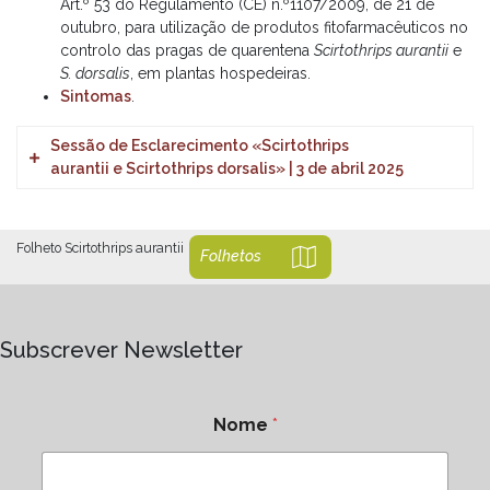
Art.º 53 do Regulamento (CE) n.º1107/2009, de 21 de
outubro, para utilização de produtos fitofarmacêuticos no
controlo das pragas de quarentena
Scirtothrips aurantii
e
S. dorsalis
, em plantas hospedeiras.
Sintomas
.
Sessão de Esclarecimento «Scirtothrips
aurantii e Scirtothrips dorsalis» | 3 de abril 2025
Programa
e respetivas apresentações:
•
Biologia, sintomas e plantas hospedeiras
(DGAV)
Folheto Scirtothrips aurantii
Folhetos
• Estratégia de Controlo em Espanha (Centro IFAPA Las
Torres)
•
Meios de luta química
(DGAV)
•
Controlo Biológico
(Koppert)
Subscrever Newsletter
Nome
*