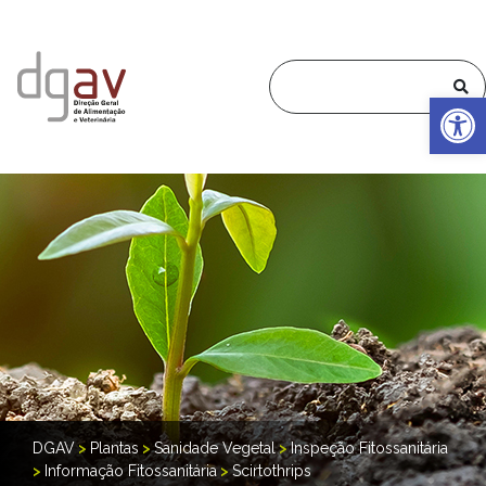
Op
DGAV
>
Plantas
>
Sanidade Vegetal
>
Inspeção Fitossanitária
>
Informação Fitossanitária
>
Scirtothrips