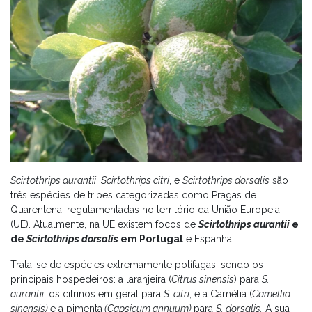
Scirtothrips aurantii
,
Scirtothrips citri
, e
Scirtothrips dorsalis
são
três espécies de tripes categorizadas como Pragas de
Quarentena, regulamentadas no território da União Europeia
(UE). Atualmente, na UE existem focos de
Scirtothrips aurantii
e
de
Scirtothrips dorsalis
em Portugal
e Espanha.
Trata-se de espécies extremamente polífagas, sendo os
principais hospedeiros: a laranjeira (
Citrus sinensis
) para
S.
aurantii
, os citrinos em geral para
S. citri
, e a Camélia (
Camellia
sinensis)
e a pimenta
(Capsicum annuum)
para
S. dorsalis.
A sua