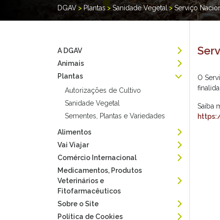
DGAV
>
Plantas
>
Sanidade Vegetal
>
Serviço Nacio
Serv
A DGAV
Animais
Plantas
O Serv
finalid
Autorizações de Cultivo
Sanidade Vegetal
Saiba m
Sementes, Plantas e Variedades
https:
Alimentos
Vai Viajar
Comércio Internacional
Medicamentos, Produtos
Veterinários e
Fitofarmacêuticos
Sobre o Site
Política de Cookies