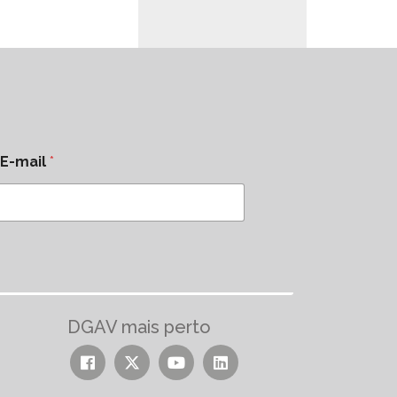
E-mail
*
DGAV mais perto