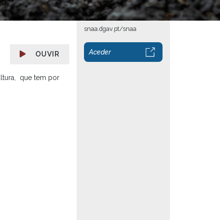
snaa.dgav.pt/snaa
Aceder
OUVIR
ultura, que tem por