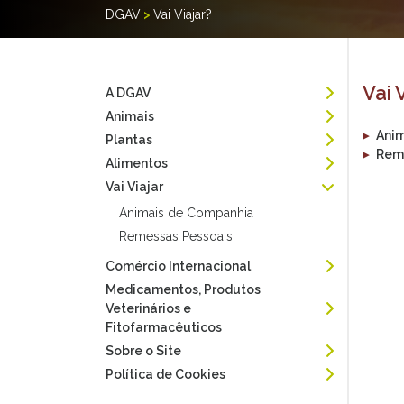
DGAV
>
Vai Viajar?
Vai 
A DGAV
Animais
▸
Ani
Plantas
▸
Rem
Alimentos
Vai Viajar
Animais de Companhia
Remessas Pessoais
Comércio Internacional
Medicamentos, Produtos
Veterinários e
Fitofarmacêuticos
Sobre o Site
Política de Cookies