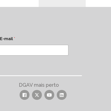
E-mail
*
DGAV mais perto