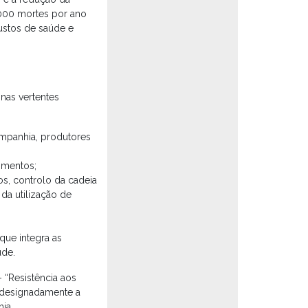
.000 mortes por ano
ustos de saúde e
nas vertentes
ompanhia, produtores
limentos;
os, controlo da cadeia
da utilização de
ue integra as
úde.
“Resistência aos
 designadamente a
ia.