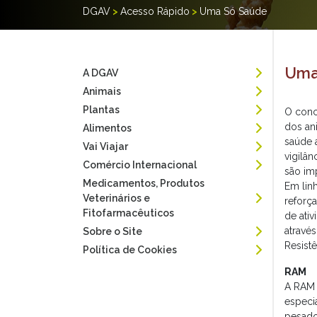
DGAV
>
Acesso Rápido
>
Uma Só Saúde
Uma
A DGAV
Animais
Plantas
O conc
dos an
Alimentos
saúde 
Vai Viajar
vigilâ
Comércio Internacional
são imp
Medicamentos, Produtos
Em lin
Veterinários e
reforça
Fitofarmacêuticos
de ativ
atravé
Sobre o Site
Resist
Política de Cookies
RAM
A RAM 
especi
pesado