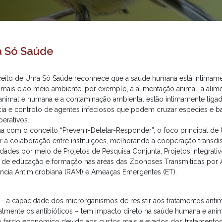
 Só Saúde
eito de Uma Só Saúde reconhece que a saúde humana está intimame
imais e ao meio ambiente, por exemplo, a alimentação animal, a alim
animal e humana e a contaminação ambiental estão intimamente ligad
ncia e controlo de agentes infeciosos que podem cruzar espécies e ba
erativos.
ha com o conceito “Prevenir-Detetar-Responder”, o foco principal d
r a colaboração entre instituições, melhorando a cooperação transdis
idades por meio de Projetos de Pesquisa Conjunta, Projetos Integrati
s de educação e formação nas áreas das Zoonoses Transmitidas por 
ência Antimicrobiana (RAM) e Ameaças Emergentes (ET).
– a capacidade dos microrganismos de resistir aos tratamentos antim
almente os antibióticos – tem impacto direto na saúde humana e ani
 fardo económico devido aos custos mais elevados dos tratamentos