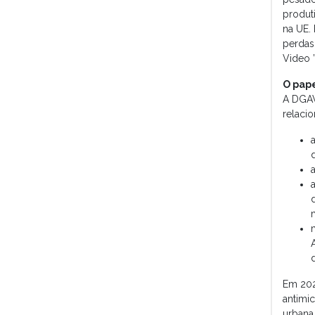
produt
na UE.
perdas
Video ”
O pap
A DGAV
relaci
Em 202
antimi
urbana