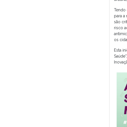
Tendo 
para a 
são cr
risco a
antimic
os cida
E
sta i
Saúde”
Inovaçã