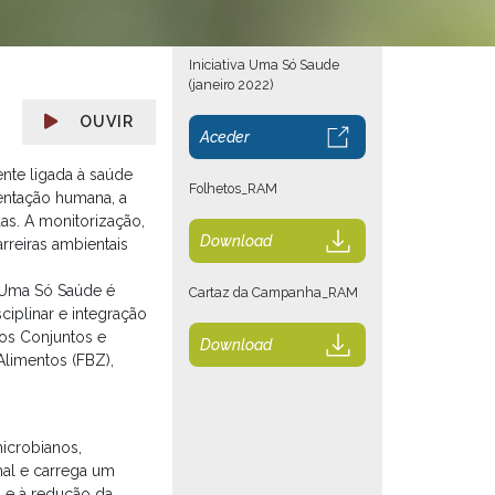
Iniciativa Uma Só Saude
(janeiro 2022)
OUVIR
Aceder
nte ligada à saúde
Folhetos_RAM
entação humana, a
as. A monitorização,
Download
rreiras ambientais
e Uma Só Saúde é
Cartaz da Campanha_RAM
ciplinar e integração
vos Conjuntos e
Download
Alimentos (FBZ),
icrobianos,
mal e carrega um
 e à redução da