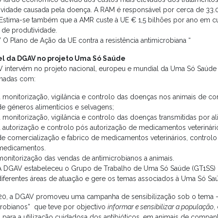
ividade causada pela doença. A RAM é responsável por cerca de 33
 Estima-se também que a AMR custe à UE € 1,5 bilhões por ano em c
 de produtividade.
 O Plano de Ação da UE contra a resistência antimicrobiana “
el da DGAV no projeto Uma Só Saúde
 intervém no projeto nacional, europeu e mundial da Uma Só Saúde 
onadas com:
a monitorização, vigilância e controlo das doenças nos animais de c
de géneros alimentícios e selvagens;
a monitorização, vigilância e controlo das doenças transmitidas por a
a autorização e controlo pós autorização de medicamentos veterinári
de comercialização e fabrico de medicamentos veterinários, controlo 
medicamentos.
monitorização das vendas de antimicrobianos a animais.
A DGAV estabeleceu o Grupo de Trabalho de Uma Só Saúde (GT1SS) q
diferentes áreas de atuação e gere os temas associados à Uma Só Sa
0, a DGAV promoveu uma campanha de sensibilização sob o tema – 
crobianos” que teve por objectivo
informar e sensibilizar a população
,
, para a utilização cuidadosa dos antibióticos, em animais de companh